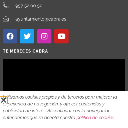
957 52 00 50
ayuntamiento@cabra.es
TE MERECES CABRA
Utilizamos cookies propias y de terceros para mejorar la
experiencia de navegación, y ofrecer contenidos y
publicidad de interés. Al continuar con la navegación
entendemos que se acepta nuestra
política de cookies
.
2018 - 2026 © AYTO DE CABRA
AVISO LEGAL
POLITICA DE PRIVACIDAD
POLITICA DE COOKIES