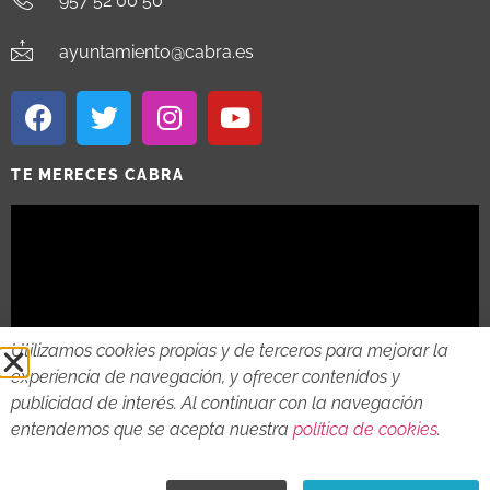
957 52 00 50
ayuntamiento@cabra.es
TE MERECES CABRA
Utilizamos cookies propias y de terceros para mejorar la
experiencia de navegación, y ofrecer contenidos y
publicidad de interés. Al continuar con la navegación
entendemos que se acepta nuestra
política de cookies
.
2018 - 2026 © AYTO DE CABRA
AVISO LEGAL
POLITICA DE PRIVACIDAD
POLITICA DE COOKIES