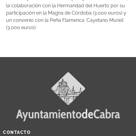
la colaboración con la Hermandad del Huerto por su
participación en la Magna de Córdoba (3.000 euros) y
un convenio con la Peña Flamenca ‘Cayetano Muriel’
(3.000 euros).
CONTACTO