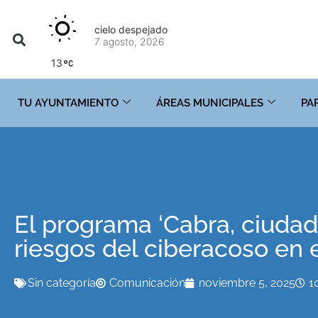
cielo despejado
7 agosto, 2026
13
TU AYUNTAMIENTO
ÁREAS MUNICIPALES
PA
El programa ‘Cabra, ciuda
riesgos del ciberacoso en 
Sin categoría
Comunicación
noviembre 5, 2025
1