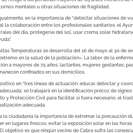
tornos mentales u otras situaciones de fragilidad.
gualmente, en la importancia de “detectar situaciones de vul
al la colaboración entre los profesionales sanitarios, el Ayu
ales del día, protegerse del sol, usar crema solar, hidratars
uda”.
Altas Temperaturas se desarrolla del 16 de mayo al 30 de 
xtremo en la salud de la población». La labor de la enferme
ción a mayores de 75 años, lactantes, mujeres gestantes, pa
manecen confinados en sus domicilios.
itivo en “tres líneas de actuación: educar, detectar y coord
adecuada; se trabajará en la identificación precoz de signo
y Protección Civil para facilitar, si fuera necesario, el tra
matización adecuada.
 la ciudadanía la importancia de extremar la precaución du
en lugares frescos, evitar la exposición solar en las horas 
“El objetivo es que ningún vecino de Cabra sufra las consecu