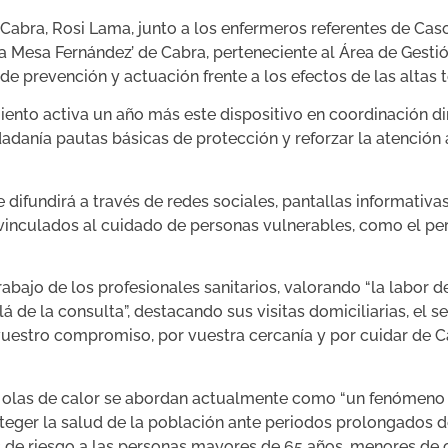
abra, Rosi Lama, junto a los enfermeros referentes de Casos
a Mesa Fernández’ de Cabra, perteneciente al Área de Gesti
 prevención y actuación frente a los efectos de las altas t
miento activa un año más este dispositivo en coordinación d
udadanía pautas básicas de protección y reforzar la atenció
 difundirá a través de redes sociales, pantallas informativa
vinculados al cuidado de personas vulnerables, como el per
bajo de los profesionales sanitarios, valorando “la labor d
de la consulta”, destacando sus visitas domiciliarias, el 
vuestro compromiso, por vuestra cercanía y por cuidar de C
s olas de calor se abordan actualmente como “un fenómeno e
roteger la salud de la población ante periodos prolongados
s de riesgo a las personas mayores de 65 años, menores de