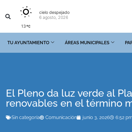
cielo despejado
6 agosto, 2026
13
TU AYUNTAMIENTO
ÁREAS MUNICIPALES
PA
El Pleno da luz verde al Pl
renovables en el término 
Sin categoría
Comunicación
junio 3, 2026
6:52 p