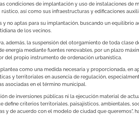
 las condiciones de implantación y uso de instalaciones de 
ústico, así como sus infraestructuras y edificaciones auxil
s y no aptas para su implantación, buscando un equilibrio a
idiana de los vecinos.
eva, además, la suspensión del otorgamiento de toda clase d
de energía mediante fuentes renovables, por un plazo máxim
gor del propio instrumento de ordenación urbanística.
lantea como una medida necesaria y proporcionada, en apli
sticas y territoriales en ausencia de regulación, especialme
as asociadas en el término municipal.
n de inversiones públicas ni la ejecución material de actua
fine criterios territoriales, paisajísticos, ambientales, so
tías y de acuerdo con el modelo de ciudad que queremos”, ha