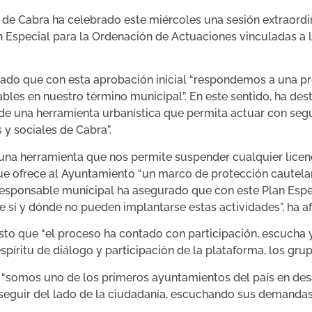
de Cabra ha celebrado este miércoles una sesión extraordin
an Especial para la Ordenación de Actuaciones vinculadas a
lado que con esta aprobación inicial “respondemos a una pr
bles en nuestro término municipal”. En este sentido, ha d
de una herramienta urbanística que permita actuar con seguri
s y sociales de Cabra”.
 una herramienta que nos permite suspender cualquier licen
ue ofrece al Ayuntamiento “un marco de protección cautelar
 responsable municipal ha asegurado que con este Plan Espe
 sí y dónde no pueden implantarse estas actividades”, ha a
sto que “el proceso ha contado con participación, escucha y 
spíritu de diálogo y participación de la plataforma, los grup
“somos uno de los primeros ayuntamientos del país en desa
seguir del lado de la ciudadanía, escuchando sus demandas