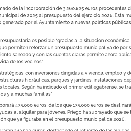
rmado de la incorporación de 3.260.825 euros procedentes d
unicipal de 2025 al presupuesto del ejercicio 2026. Esta m
ro generado por el Ayuntamiento a nuevas políticas públicas,
resupuestaria es posible “gracias a la situación económic
ue permiten reforzar un presupuesto municipal ya de por sí 
ento saneado y con las cuentas claras permite ahora aplica
ida de los vecinos”.
estratégicas, con inversiones dirigidas a vivienda, empleo y 
estructuras hidráulicas, parques y jardines, instalaciones de
 locales. Según ha indicado el primer edil egabrense, se tr
vos y a muchas familias”.
porará 475.000 euros, de los que 175.000 euros se destinará
yudas al alquiler para jóvenes. Priego ha subrayado que se t
ión que ya figuraba en el presupuesto municipal de 2026.
orarán 243.500 euros, destacando el refuerzo de las ayuda