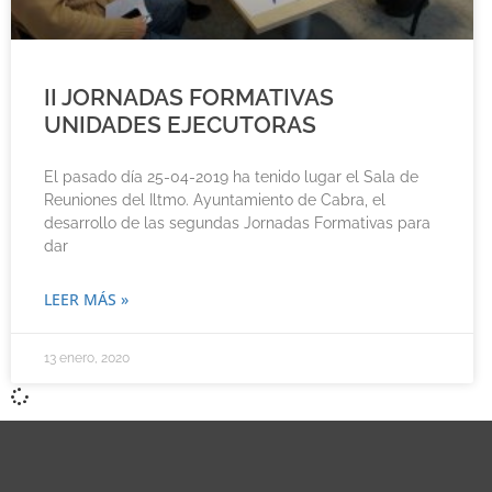
II JORNADAS FORMATIVAS
UNIDADES EJECUTORAS
El pasado día 25-04-2019 ha tenido lugar el Sala de
Reuniones del Iltmo. Ayuntamiento de Cabra, el
desarrollo de las segundas Jornadas Formativas para
dar
LEER MÁS »
13 enero, 2020