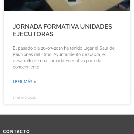
JORNADA FORMATIVA UNIDADES
EJECUTORAS
El pasado día 26-03-2019 ha tenido lugar el Sala de
Reuniones del Iltmo. Ayuntamiento de Cabra, el
desarrollo de una Jornada Formativa para dar
conocimiento
LEER MÁS »
13 enero, 2020
CONTACTO