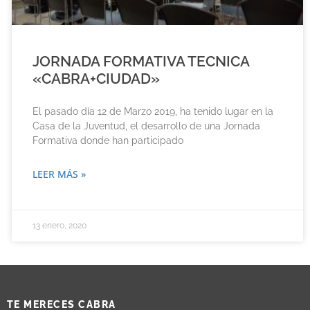
JORNADA FORMATIVA TECNICA
«CABRA+CIUDAD»
El pasado día 12 de Marzo 2019, ha tenido lugar en la
Casa de la Juventud, el desarrollo de una Jornada
Formativa donde han participado
LEER MÁS »
13 enero, 2020
TE MERECES CABRA